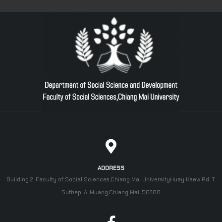
ADDRESS
Building 2, Faculty of Social Sciences,Chiang Mai UniversityHuay Kaew Rd, T.
Suthep, A. Muang,Chiang Mai, 50200