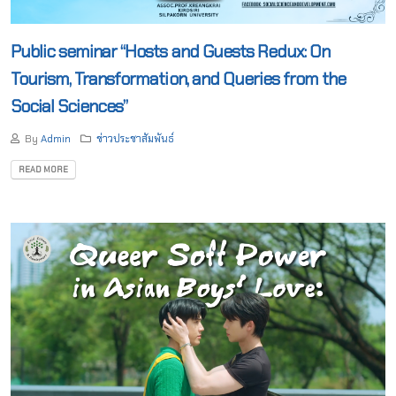
Public seminar “Hosts and Guests Redux: On
Tourism, Transformation, and Queries from the
Social Sciences”
By
Admin
ข่าวประชาสัมพันธ์
READ MORE