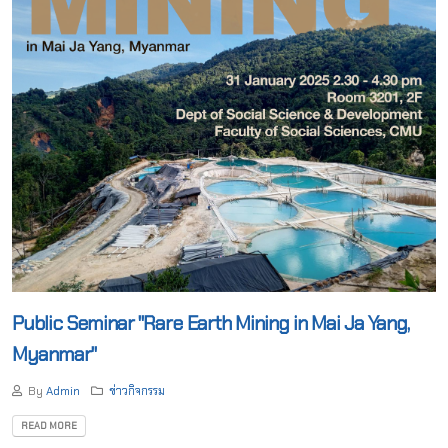
Public Seminar "Rare Earth Mining in Mai Ja Yang,
Myanmar"
By
Admin
ข่าวกิจกรรม
READ MORE