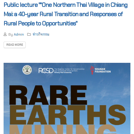
Public lecture ""One Northern Thai Village in Chiang
Mai: a 40-year Rural Transition and Responses of
Rural People to Opportunities"
By
Admin
ข่าวกิจกรรม
READ MORE