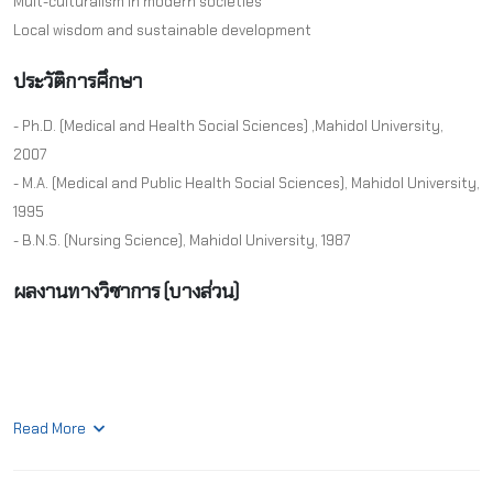
Mult-culturalism in modern societies
Local wisdom and sustainable development
ประวัติการศึกษา
- Ph.D. (Medical and Health Social Sciences) ,Mahidol University,
2007
- M.A. (Medical and Public Health Social Sciences), Mahidol University,
1995
- B.N.S. (Nursing Science), Mahidol University, 1987
ผลงานทางวิชาการ (บางส่วน)
Read More