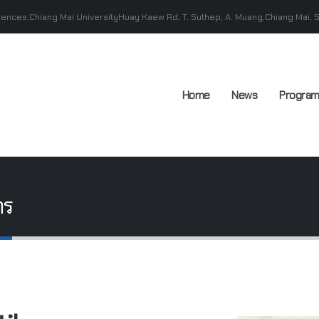
Sciences,Chiang Mai UniversityHuay Kaew Rd, T. Suthep, A. Muang,Chiang Mai,
Home
News
Progra
กร