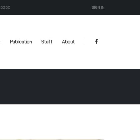
 50200
SIGN IN
m
Publication
Staff
About